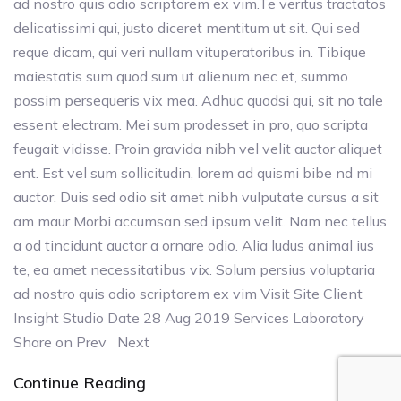
ad nostro quis odio scriptorem ex vim.Te veritus tractatos
delicatissimi qui, justo diceret mentitum ut sit. Qui sed
reque dicam, qui veri nullam vituperatoribus in. Tibique
maiestatis sum quod sum ut alienum nec et, summo
possim persequeris vix mea. Adhuc quodsi qui, sit no tale
essent electram. Mei sum prodesset in pro, quo scripta
feugait vidisse. Proin gravida nibh vel velit auctor aliquet
ent. Est vel sum sollicitudin, lorem ad quismi bibe nd mi
auctor. Duis sed odio sit amet nibh vulputate cursus a sit
am maur Morbi accumsan sed ipsum velit. Nam nec tellus
a od tincidunt auctor a ornare odio. Alia ludus animal ius
te, ea amet necessitatibus vix. Solum persius voluptaria
ad nostro quis odio scriptorem ex vim Visit Site Client
Insight Studio Date 28 Aug 2019 Services Laboratory
Share on Prev Next
Continue Reading